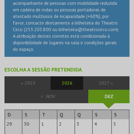
acompanhante de pessoas com mobilidade reduzida
em cadeira de rodas ou pessoas portadoras de
atestado multiusos de incapacidade (+60%), por
favor, contacte diretamente a bilheteira do Theatro
Circo (253.203.800 ou
bilheteira@theatrocirco.com
).
A atribuição destes convites está condicionada à
disponibilidade de lugares na sala e condições gerais
do espaço.
ESCOLHA A SESSÃO PRETENDIDA
«
2025
2026
2027
»
<
NOV
DEZ
D
S
T
Q
Q
S
S
29
30
1
2
3
4
5