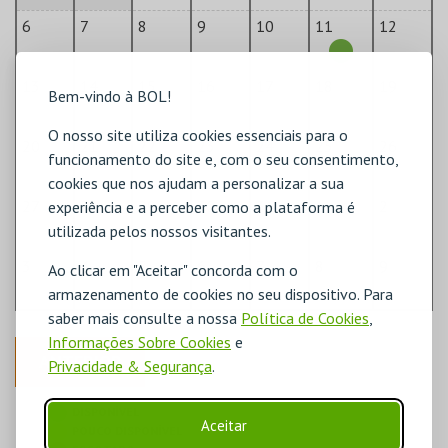
6
7
8
9
10
11
12
13
14
15
16
17
18
19
Bem-vindo à BOL!
O nosso site utiliza cookies essenciais para o
20
21
22
23
24
25
26
funcionamento do site e, com o seu consentimento,
cookies que nos ajudam a personalizar a sua
27
28
29
30
31
1
2
experiência e a perceber como a plataforma é
utilizada pelos nossos visitantes.
3
4
5
6
7
8
9
Ao clicar em "Aceitar" concorda com o
armazenamento de cookies no seu dispositivo. Para
saber mais consulte a nossa
Política de Cookies
,
Informações Sobre Cookies
e
ANTERIOR
Privacidade & Segurança
.
DISPONÍVEL
Aceitar
POUCO DISPONÍVEL