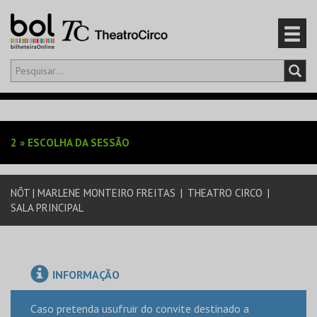
Olá,
iniciar sessão
PT
0
CARRINHO
2
»
ESCOLHA DA SESSÃO
EVENTOS
NÔT | MARLENE MONTEIRO FREITAS
|
THEATRO CIRCO
|
CARTÕES
SALA PRINCIPAL
PRODUTOS
INFORMAÇÃO
Caso pretenda usufruir do convite destinado a