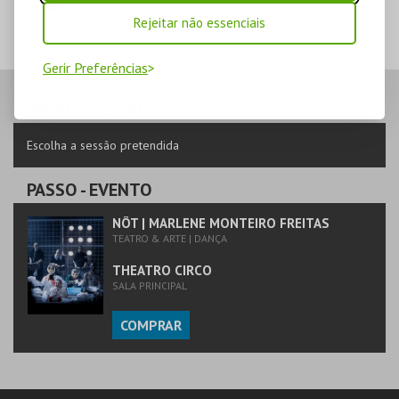
ESGOTADO
Rejeitar não essenciais
Gerir Preferências
PASSO
- SESSÃO
Escolha a sessão pretendida
PASSO
- EVENTO
NÔT | MARLENE MONTEIRO FREITAS
TEATRO & ARTE | DANÇA
THEATRO CIRCO
SALA PRINCIPAL
COMPRAR