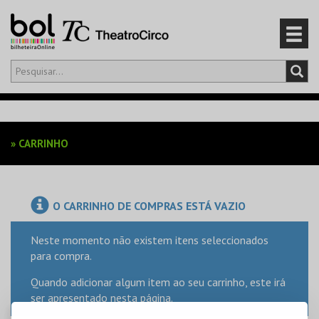
Olá,
iniciar sessão
PT
0
CARRINHO
»
CARRINHO
EVENTOS
CARTÕES
O CARRINHO DE COMPRAS ESTÁ VAZIO
PRODUTOS
Neste momento não existem itens seleccionados
para compra.
Quando adicionar algum item ao seu carrinho, este irá
ser apresentado nesta página.