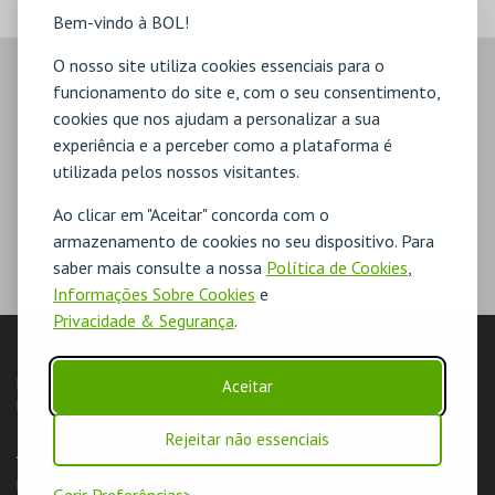
Bem-vindo à BOL!
O nosso site utiliza cookies essenciais para o
funcionamento do site e, com o seu consentimento,
cookies que nos ajudam a personalizar a sua
experiência e a perceber como a plataforma é
utilizada pelos nossos visitantes.
Ao clicar em "Aceitar" concorda com o
armazenamento de cookies no seu dispositivo. Para
saber mais consulte a nossa
Política de Cookies
,
Informações Sobre Cookies
e
Privacidade & Segurança
.
LOJA
Pesquisar
Carrinho de compras
Eventos
Cartões
Produtos
Aceitar
Livro de Reclamações
Rejeitar não essenciais
AUTENTICAÇÃO
Login & Registo de Clientes
Minha Conta
Produtores
Gerir Preferências