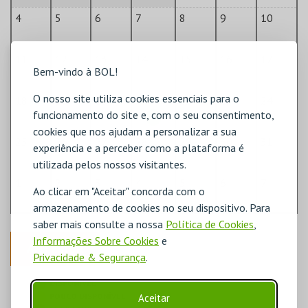
4
5
6
7
8
9
10
11
12
13
14
15
16
17
Bem-vindo à BOL!
O nosso site utiliza cookies essenciais para o
18
19
20
21
22
23
24
funcionamento do site e, com o seu consentimento,
cookies que nos ajudam a personalizar a sua
25
26
27
28
29
30
31
experiência e a perceber como a plataforma é
utilizada pelos nossos visitantes.
1
2
3
4
5
6
7
Ao clicar em "Aceitar" concorda com o
armazenamento de cookies no seu dispositivo. Para
saber mais consulte a nossa
Política de Cookies
,
Informações Sobre Cookies
e
ANTERIOR
Privacidade & Segurança
.
DISPONÍVEL
POUCO DISPONÍVEL
Aceitar