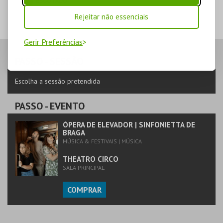
ESGOTADO
Rejeitar não essenciais
Gerir Preferências
PASSO
- SESSÃO
Escolha a sessão pretendida
PASSO
- EVENTO
ÓPERA DE ELEVADOR | SINFONIETTA DE
BRAGA
MÚSICA & FESTIVAIS | MÚSICA
THEATRO CIRCO
SALA PRINCIPAL
COMPRAR