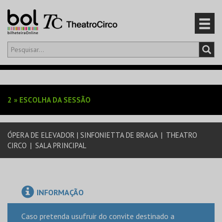
Olá,
iniciar sessão
PT
0
CARRINHO
2
»
ESCOLHA DA SESSÃO
EVENTOS
ÓPERA DE ELEVADOR | SINFONIETTA DE BRAGA
|
THEATRO
CARTÕES
CIRCO
|
SALA PRINCIPAL
PRODUTOS
INFORMAÇÃO
Caso pretenda usufruir do convite destinado a