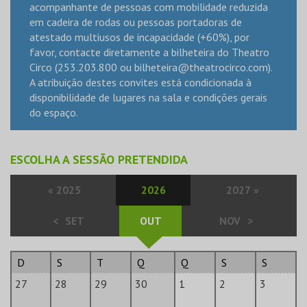
acompanhante de pessoas com mobilidade reduzida
em cadeira de rodas ou pessoas portadoras de
atestado multiusos de incapacidade (+60%), por
favor, contacte diretamente a bilheteira do Theatro
Circo (253.203.800 ou
bilheteira@theatrocirco.com
).
A atribuição destes convites está condicionada à
disponibilidade de lugares na sala e condições gerais
do espaço.
ESCOLHA A SESSÃO PRETENDIDA
«
2025
2026
2027
»
<
SET
OUT
NOV
>
D
S
T
Q
Q
S
S
27
28
29
30
1
2
3