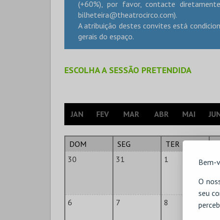
(+60%), por favor, contacte diretament
bilheteira@theatrocirco.com
).
A atribuição destes convites está condicion
gerais do espaço.
ESCOLHA A SESSÃO PRETENDIDA
JAN
FEV
MAR
ABR
MAI
JU
DOM
SEG
TER
Q
30
31
1
2
Bem-v
O noss
seu co
6
7
8
9
perceb