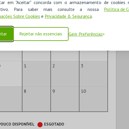
icar em "Aceitar" concorda com o armazenamento de cookies 
ositivo. Para saber mais consulte a nossa
Política de 
6
17
18
19
ações Sobre Cookies
e
Privacidade & Segurança
.
itar
Rejeitar não essenciais
Gerir Preferências
3
24
25
26
21:30
0
1
2
3
8
9
10
POUCO DISPONÍVEL
ESGOTADO