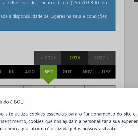
e a bilheteira do Theatro Circo (253.203.800 ou
ada à disponibilidade de lugares na sala e condições
«
2025
2026
2027
»
N
JUL
AGO
SET
OUT
NOV
DEZ
UA
QUI
SEX
SÁB
3
4
5
indo à BOL!
o site utiliza cookies essenciais para o funcionamento do site e
nsentimento, cookies que nos ajudam a personalizar a sua experiên
10
11
12
er como a plataforma é utilizada pelos nossos visitantes.