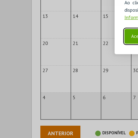
Ao cl
disp
13
14
15
1
Inform
Ace
20
21
22
2
27
28
29
3
4
5
6
7
ANTERIOR
DISPONÍVEL