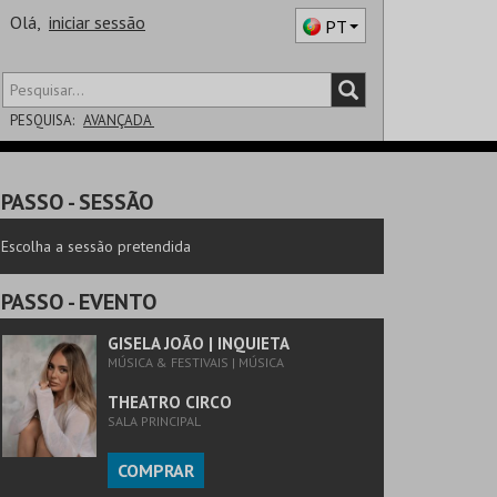
Olá,
iniciar sessão
PT
PESQUISA:
AVANÇADA
DISTRITO
PASSO
- SESSÃO
SALA
Escolha a sessão pretendida
PASSO
- EVENTO
GISELA JOÃO | INQUIETA
MÚSICA & FESTIVAIS | MÚSICA
THEATRO CIRCO
SALA PRINCIPAL
COMPRAR