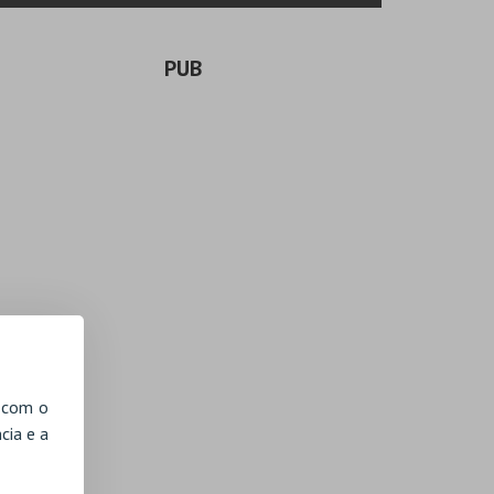
PUB
, com o
cia e a