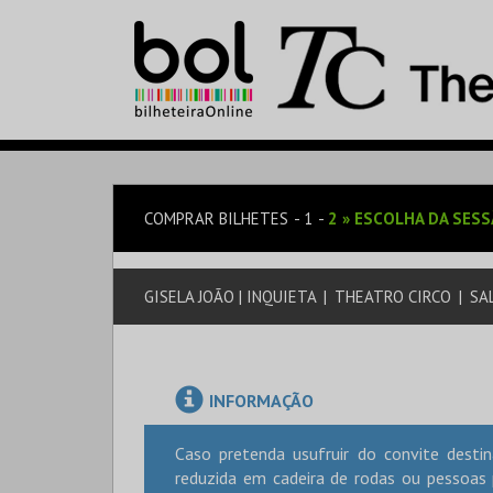
COMPRAR BILHETES
1
2
»
ESCOLHA DA SES
GISELA JOÃO | INQUIETA
|
THEATRO CIRCO
|
SAL
INFORMAÇÃO
Caso pretenda usufruir do convite dest
reduzida em cadeira de rodas ou pessoas