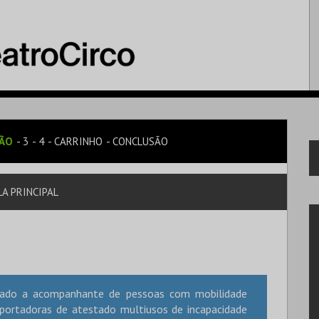
SÃO
3
4
CARRINHO
CONCLUSÃO
A PRINCIPAL
inado a acompanhante de pessoas com mobilidade
 portadoras de atestado multiusos de incapacidade