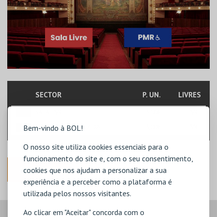
SECTOR
P. UN.
LIVRES
SALA LIVRE
3,00€
LIVRE
Bem-vindo à BOL!
MOBILIDADE REDUZIDA
3,00€
LIVRE
O nosso site utiliza cookies essenciais para o
funcionamento do site e, com o seu consentimento,
ANTERIOR
cookies que nos ajudam a personalizar a sua
experiência e a perceber como a plataforma é
utilizada pelos nossos visitantes.
Ao clicar em "Aceitar" concorda com o