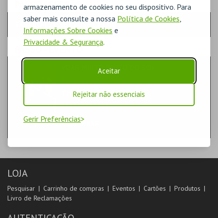
PASSO
- SESSÃO
armazenamento de cookies no seu dispositivo. Para
saber mais consulte a nossa
Política de Cookies
,
SÁBADO | 26 SET 2026 | 11:00
Informações Sobre Cookies
e
Privacidade & Segurança
.
PASSO
- EVENTO
VOAR MUITO PERTO DO SOL
Aceitar
FORMAÇÃO & EDUCAÇÃO | WORKSHOP
THEATRO CIRCO
Rejeitar não essenciais
SALA LIVRE
Gerir Preferências
COMPRAR
LOJA
Pesquisar
Carrinho de compras
Eventos
Cartões
Produtos
Livro de Reclamações