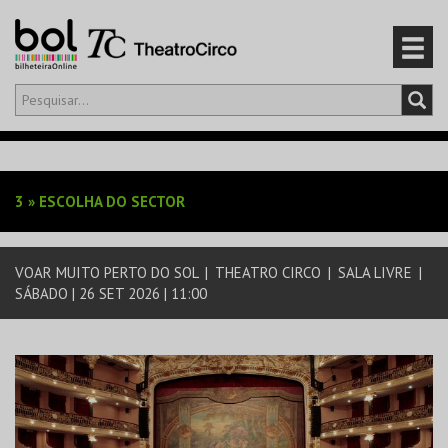
Olá,
iniciar sessão
PT
0
CARRINHO
3
»
ESCOLHA DO SECTOR
EVENTOS
VOAR MUITO PERTO DO SOL
|
THEATRO CIRCO
|
SALA LIVRE
|
CARTÕES
SÁBADO | 26 SET 2026 | 11:00
PRODUTOS