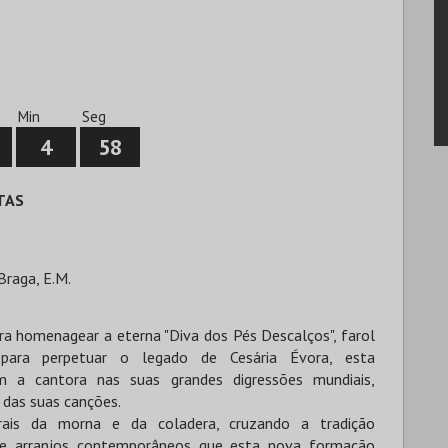
Min
Seg
4
58
TAS
Braga, E.M.
ra homenagear a eterna "Diva dos Pés Descalços", farol
 para perpetuar o legado de Cesária Évora, esta
 a cantora nas suas grandes digressões mundiais,
 das suas canções.
orais da morna e da coladera, cruzando a tradição
a e arranjos contemporâneos que esta nova formação