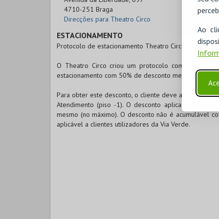
4710-251 Braga
perceb
Direcções para Theatro Circo
Ao cl
ESTACIONAMENTO
disp
Protocolo de estacionamento Theatro Circo x Liberdad
Inform
O Theatro Circo criou um protocolo com o vizinho 
estacionamento com 50% de desconto mediante aprese
Ace
Para obter este desconto, o cliente deve apresentar u
Atendimento (piso -1). O desconto aplica-se a 2 ho
mesmo (no máximo). O desconto não é acumulável com
aplicável a clientes utilizadores da Via Verde.