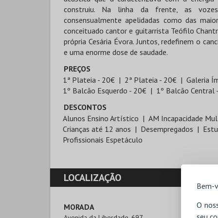
construiu. Na linha da frente, as voze
consensualmente apelidadas como das maio
conceituado cantor e guitarrista Teófilo Chan
própria Cesária Évora. Juntos, redefinem o can
e uma enorme dose de saudade.
PREÇOS
1ª Plateia - 20€
2ª Plateia - 20€
Galeria Í
1º Balcão Esquerdo - 20€
1º Balcão Central 
DESCONTOS
Alunos Ensino Artístico
AM Incapacidade Mul
Crianças até 12 anos
Desempregados
Est
Profissionais Espetáculo
LOCALIZAÇÃO
Bem-v
O noss
MORADA
seu co
Avenida da Liberdade, 697
