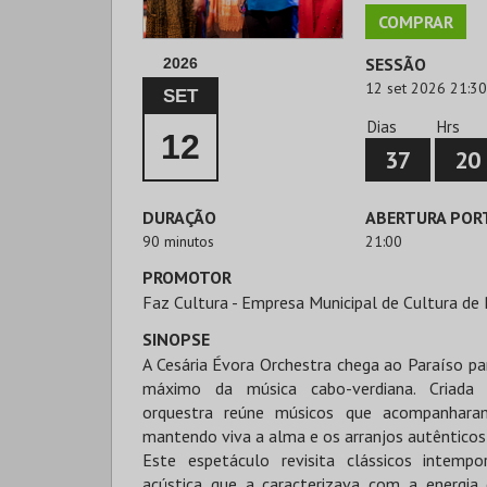
COMPRAR
SESSÃO
2026
12 set 2026 21:30
SET
Dias
Hrs
12
37
20
DURAÇÃO
ABERTURA POR
90 minutos
21:00
PROMOTOR
Faz Cultura - Empresa Municipal de Cultura de 
SINOPSE
A Cesária Évora Orchestra chega ao Paraíso pa
máximo da música cabo-verdiana. Criada
orquestra reúne músicos que acompanharam
mantendo viva a alma e os arranjos autênticos
Este espetáculo revisita clássicos intemp
acústica que a caracterizava com a energi