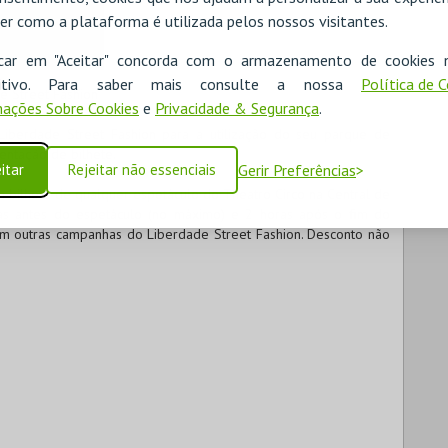
er como a plataforma é utilizada pelos nossos visitantes.
icar em "Aceitar" concorda com o armazenamento de cookies 
ositivo. Para saber mais consulte a nossa
Política de 
e Street Fashion
ações Sobre Cookies
e
Privacidade & Segurança
.
Liberdade Street Fashion para a utilização do seu parque de
ntação de bilhete.
itar
Rejeitar não essenciais
Gerir Preferências
m bilhete de qualquer espetáculo do Theatro Circo na Central de
ras antes do espetáculo (no máximo) e 2 horas após o fim do
 outras campanhas do Liberdade Street Fashion. Desconto não