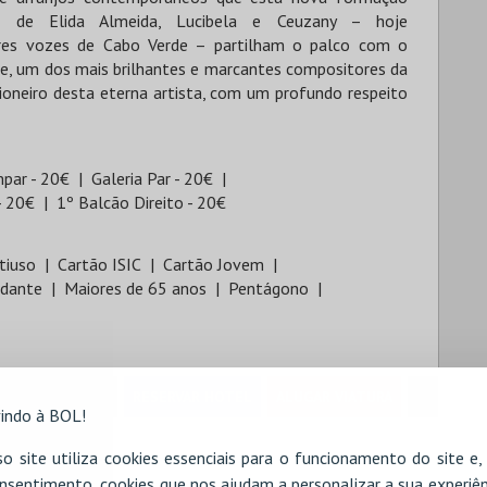
s de Elida Almeida, Lucibela e Ceuzany – hoje
res vozes de Cabo Verde – partilham o palco com o
tre, um dos mais brilhantes e marcantes compositores da
cioneiro desta eterna artista, com um profundo respeito
mpar - 20€
Galeria Par - 20€
- 20€
1º Balcão Direito - 20€
tiuso
Cartão ISIC
Cartão Jovem
udante
Maiores de 65 anos
Pentágono
RESERVAR HOTEL
ALUGAR VIATURA
indo à BOL!
o site utiliza cookies essenciais para o funcionamento do site e
nsentimento, cookies que nos ajudam a personalizar a sua experiên