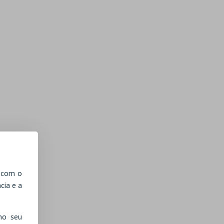
, com o
cia e a
no seu