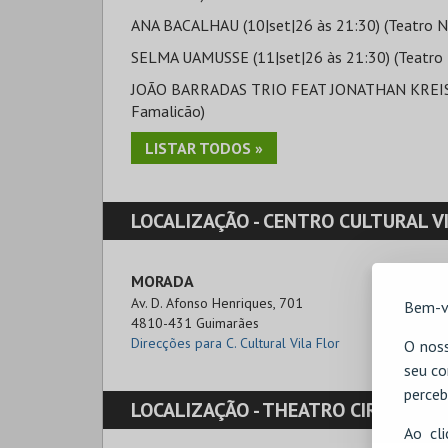
ANA BACALHAU (10|set|26 às 21:30) (Teatro Nar
SELMA UAMUSSE (11|set|26 às 21:30) (Teatro N
JOÃO BARRADAS TRIO FEAT JONATHAN KREISBER
Famalicão)
LISTAR TODOS »
LOCALIZAÇÃO -
CENTRO CULTURAL VILA FLOR -
MORADA
Av. D. Afonso Henriques, 701

Bem-v
4810-431 Guimarães
Direcções para C. Cultural Vila Flor
O noss
seu co
perceb
LOCALIZAÇÃO -
THEATRO CIRCO
Ao cl