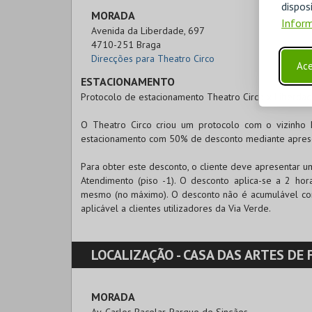
disp
MORADA
Inform
Avenida da Liberdade, 697

4710-251 Braga
Direcções para Theatro Circo
Ace
ESTACIONAMENTO
Protocolo de estacionamento Theatro Circo x Liberdad
O Theatro Circo criou um protocolo com o vizinho 
estacionamento com 50% de desconto mediante aprese
Para obter este desconto, o cliente deve apresentar u
Atendimento (piso -1). O desconto aplica-se a 2 ho
mesmo (no máximo). O desconto não é acumulável com
aplicável a clientes utilizadores da Via Verde.
LOCALIZAÇÃO -
CASA DAS ARTES DE FA
MORADA