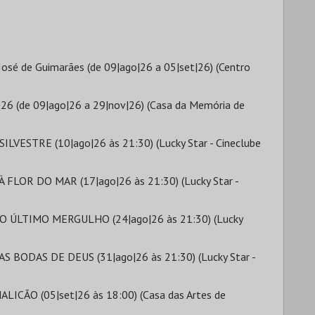
 José de Guimarães (de 09|ago|26 a 05|set|26) (Centro
26 (de 09|ago|26 a 29|nov|26) (Casa da Memória de
ESTRE (10|ago|26 às 21:30) (Lucky Star - Cineclube
LOR DO MAR (17|ago|26 às 21:30) (Lucky Star -
 ÚLTIMO MERGULHO (24|ago|26 às 21:30) (Lucky
BODAS DE DEUS (31|ago|26 às 21:30) (Lucky Star -
ICÃO (05|set|26 às 18:00) (Casa das Artes de