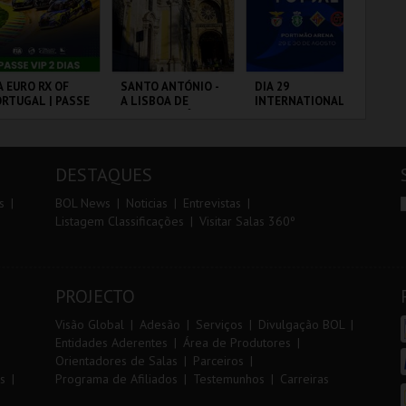
r
i
i
n
o
t
A EURO RX OF
SANTO ANTÓNIO -
DIA 29
TR
RTUGAL | PASSE
A LISBOA DE
INTERNATIONAL
AL
r
e
P 2 DIAS
SANTO ANTÓNIO -
MASTERS FUTSAL
PERCURSO
2026 - SL BENFICA
VS FC JIMBEE CAR
RCUITO DE
ML - SANTO
PORTIMÃO ARENA
SE
OUSADA
ANTÓNIO
DESTAQUES
MAIS INFO
MAIS INFO
MAIS INFO
s
BOL News
Noticias
Entrevistas
Listagem Classificações
Visitar Salas 360º
COMPRAR
COMPRAR
COMPRAR
PROJECTO
Visão Global
Adesão
Serviços
Divulgação BOL
Entidades Aderentes
Área de Produtores
Orientadores de Salas
Parceiros
s
Programa de Afiliados
Testemunhos
Carreiras