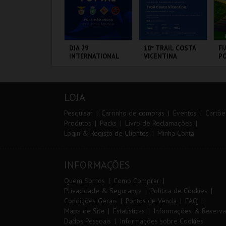
ARQUE AVENTURA
DIA 29
10º TRAIL COSTA
FI
INTERNATIONAL
VICENTINA
PO
MASTERS FUTSAL
VI
2026 - SPORTING
CP VS PALMA
ARQUE
PORTIMÃO ARENA
SANTIAGO DO
CI
FUTSAL
RNITOLÓGICO
CACÉM E SINES
L
LOJA
MAIS INFO
MAIS INFO
MAIS INFO
Pesquisar
Carrinho de compras
Eventos
Cartõe
Produtos
Packs
Livro de Reclamações
Login & Registo de Clientes
Minha Conta
COMPRAR
COMPRAR
INSCREVER
INFORMAÇÕES
Quem Somos
Como Comprar
Privacidade & Segurança
Política de Cookies
Condições Gerais
Pontos de Venda
FAQ
Mapa de Site
Estatísticas
Informações & Reserva
Dados Pessoais
Informações sobre Cookies