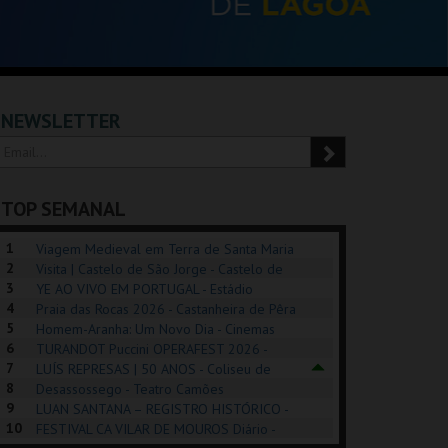
NEWSLETTER
TOP SEMANAL
1
Viagem Medieval em Terra de Santa Maria
2
2026 - Santa Maria da Feira
Visita | Castelo de São Jorge - Castelo de
3
São Jorge
YE AO VIVO EM PORTUGAL - Estádio
4
Algarve
Praia das Rocas 2026 - Castanheira de Pêra
5
Homem-Aranha: Um Novo Dia - Cinemas
6
Cinemax Penafiel
TURANDOT Puccini OPERAFEST 2026 -
REK, O MUSICAL
EXPOSIÇÕES |
PÉROLA – MELHOR
7
Convento da Cartuxa
LUÍS REPRESAS | 50 ANOS - Coliseu de
EXHIBITIONS 2026
DE MIM
8
Lisboa
Desassossego - Teatro Camões
9
LUAN SANTANA – REGISTRO HISTÓRICO -
GUSPARK
MUSEU DO ORIENTE.
CASINO ESTORIL
TAG
10
Estádio da Luz
FESTIVAL CA VILAR DE MOUROS Diário -