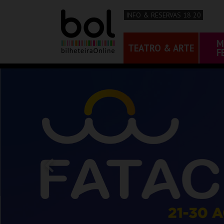
INFO & RESERVAS 18 20
M
TEATRO & ARTE
F