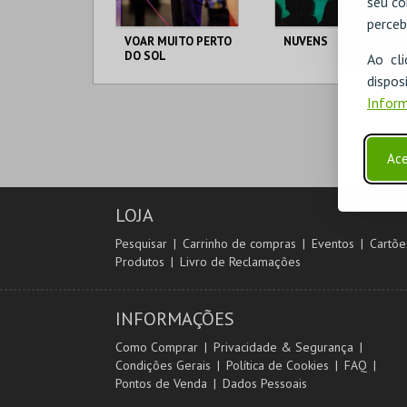
seu co
perceb
VOAR MUITO PERTO
NUVENS
DO SOL
Ao cl
disp
THEATRO CIRCO
THEATRO CIRCO
Inform
MAIS INFO
MAIS INFO
Ace
COMPRAR
COMPRAR
LOJA
Pesquisar
Carrinho de compras
Eventos
Cartõe
Produtos
Livro de Reclamações
INFORMAÇÕES
Como Comprar
Privacidade & Segurança
Condições Gerais
Política de Cookies
FAQ
Pontos de Venda
Dados Pessoais