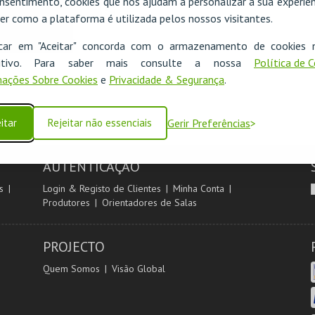
nsentimento, cookies que nos ajudam a personalizar a sua experiên
er como a plataforma é utilizada pelos nossos visitantes.
ORU KAMI |
GARIBAMBI
icar em "Aceitar" concorda com o armazenamento de cookies 
ositivo. Para saber mais consulte a nossa
Política de 
THEATRO CIRCO
ações Sobre Cookies
e
Privacidade & Segurança
.
MAIS INFO
itar
Rejeitar não essenciais
Gerir Preferências
COMPRAR
AUTENTICAÇÃO
s
Login & Registo de Clientes
Minha Conta
Produtores
Orientadores de Salas
PROJECTO
Quem Somos
Visão Global