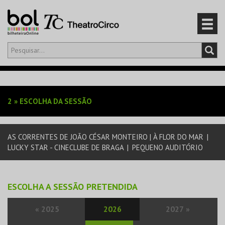
Olá,
iniciar sessão
PT
0
CARRINHO
2
»
ESCOLHA DA SESSÃO
EVENTOS
AS CORRENTES DE JOÃO CÉSAR MONTEIRO | À FLOR DO MAR
|
CARTÕES
LUCKY STAR - CINECLUBE DE BRAGA
|
PEQUENO AUDITÓRIO
PRODUTOS
ESCOLHA A SESSÃO PRETENDIDA
«
2025
2026
2027
»