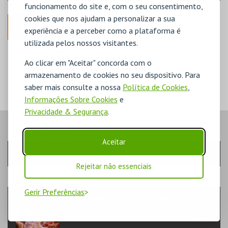
funcionamento do site e, com o seu consentimento,
cookies que nos ajudam a personalizar a sua
ANTERIOR
experiência e a perceber como a plataforma é
utilizada pelos nossos visitantes.
DISPONÍVEL
Ao clicar em "Aceitar" concorda com o
POUCO DISPONÍVEL
ESGOTADO
armazenamento de cookies no seu dispositivo. Para
saber mais consulte a nossa
Política de Cookies
,
Informações Sobre Cookies
e
Privacidade & Segurança
.
PASSO
- SESSÃO
Aceitar
Escolha a sessão pretendida
Rejeitar não essenciais
PASSO
- EVENTO
Gerir Preferências
AS CORRENTES DE JOÃO CÉSAR
MONTEIRO | À FLOR DO MAR
TEATRO & ARTE | CINEMA