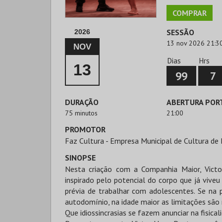
COMPRAR
SESSÃO
2026
13 nov 2026 21:3
NOV
Dias
Hrs
13
99
7
DURAÇÃO
ABERTURA POR
75 minutos
21:00
PROMOTOR
Faz Cultura - Empresa Municipal de Cultura de 
SINOPSE
Nesta criação com a Companhia Maior, Vict
inspirado pelo potencial do corpo que já viv
prévia de trabalhar com adolescentes. Se na p
autodomínio, na idade maior as limitações são 
Que idiossincrasias se fazem anunciar na fisic