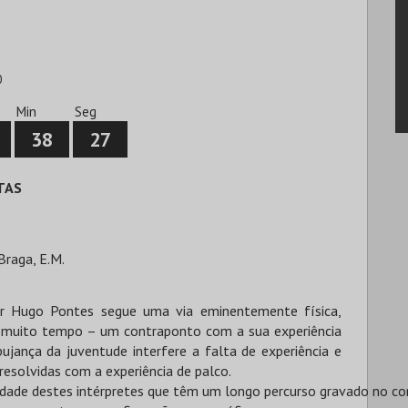
0
Min
Seg
38
26
TAS
Braga, E.M.
or Hugo Pontes segue uma via eminentemente física,
eu muito tempo – um contraponto com a sua experiência
ujança da juventude interfere a falta de experiência e
resolvidas com a experiência de palco.
alidade destes intérpretes que têm um longo percurso gravado no co