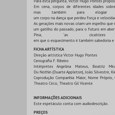
Para esta pergunta, Victor Hugo Pontes propô
Em cena, corpos de diferentes idades sobr
mas também para elogiar a
um corpo na dança que perdeu força e velocida
As gerações mais novas criam um espelho que no
um gatilho do passado, para o futuro em abe
Pina, “as cicatrizes
em que o esquecimento é também sabedoria e a 
FICHA ARTÍSTICA
Direção artística Victor Hugo Pontes
Cenografia F. Ribeiro
Intérpretes Angelina Mateus, Beatriz Mir
Du Nothin (Duarte Appleton), João Silvestre, Ki
Coprodução Companhia Maior, Nome Próprio, C
Theatro Circo, Theatro Gil Vicente
INFORMAÇÕES ADICIONAIS
Este espetáculo conta com audiodescrição.
PREÇOS