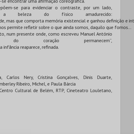
s-se encontrar uma afirmação coreográfica.
epõem-se para evidenciar o contraste, por um lado,
 beleza do físico amadurecido:
de, mas que comporta memória existencial e ganhou definição e in
s permite refletir sobre o que ainda somos, daquilo que fomos...
rto, num presente onde, como escreveu Manuel António
 do coração permanecem”,
infância reaparece, refinada.
a, Carlos Nery, Cristina Gonçalves, Dinis Duarte,
mberley Ribeiro, Michel, e Paula Bárcia
entro Cultural de Belém, RTP, Cineteatro Louletano,