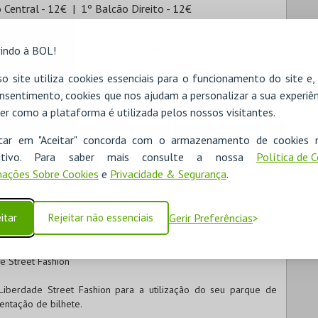
 Central - 12€
1º Balcão Direito - 12€
tiuso
Cartão ISIC
Cartão Jovem
indo à BOL!
udante
Maiores de 65 anos
Pentágono
o site utiliza cookies essenciais para o funcionamento do site e
nsentimento, cookies que nos ajudam a personalizar a sua experiên
er como a plataforma é utilizada pelos nossos visitantes.
RESERVAR HOTEL
ALUGAR VIATURA
icar em "Aceitar" concorda com o armazenamento de cookies 
ositivo. Para saber mais consulte a nossa
Política de 
ações Sobre Cookies
e
Privacidade & Segurança
.
itar
Rejeitar não essenciais
Gerir Preferências
e Street Fashion
Liberdade Street Fashion para a utilização do seu parque de
ntação de bilhete.