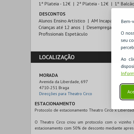
1ª Plateia - 12€
2ª Plateia - 12€
1º Balcão
DESCONTOS
Alunos Ensino Artístico
AM Incapacidade Mul
Bem-v
Crianças até 12 anos
Desempregados
Est
O noss
Profissionais Espetáculo
seu co
perceb
LOCALIZAÇÃO
Ao cl
disp
Inform
MORADA
Avenida da Liberdade, 697

4710-251 Braga
Ace
Direcções para Theatro Circo
ESTACIONAMENTO
Protocolo de estacionamento Theatro Circo x Liberdad
O Theatro Circo criou um protocolo com o vizinho 
estacionamento com 50% de desconto mediante aprese